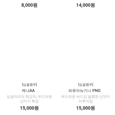
8,000원
14,000원
[싱글원두]
[싱글원두]
케냐AA
파퓨아뉴기니 PNG
싱글커피의 최강자, 부드러운
부드러운 바디감 달콤한 신맛이
산미가 특징
어루어짐
15,000원
15,000원