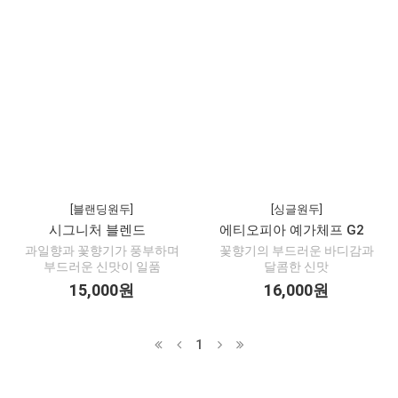
[블랜딩원두]
[싱글원두]
시그니처 블렌드
에티오피아 예가체프 G2
과일향과 꽃향기가 풍부하며
꽃향기의 부드러운 바디감과
부드러운 신맛이 일품
달콤한 신맛
15,000원
16,000원
1