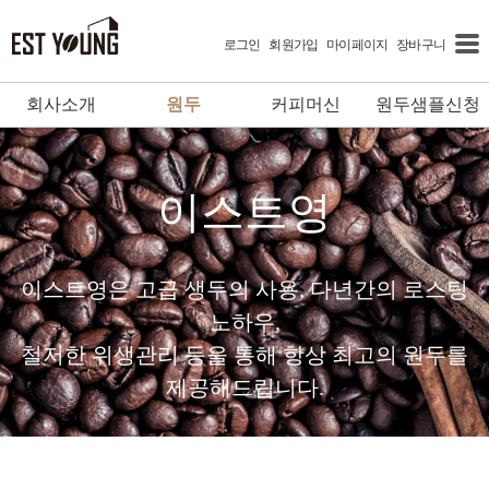
로그인
회원가입
마이페이지
장바구니
회사소개
원두
커피머신
원두샘플신청
이스트영
이스트영은 고급 생두의 사용, 다년간의 로스팅
노하우,
철저한 위생관리 등을 통해 항상 최고의 원두를
제공해드립니다.