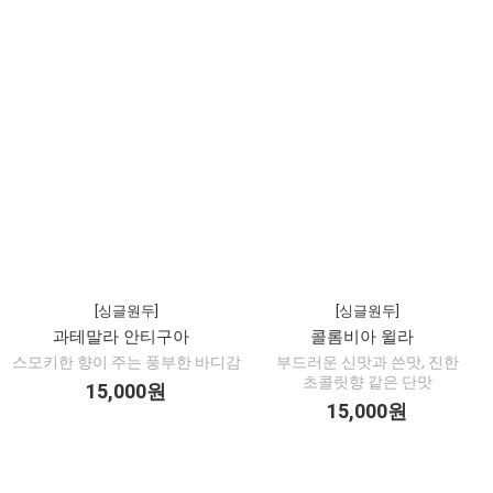
[싱글원두]
[싱글원두]
과테말라 안티구아
콜롬비아 윌라
스모키한 향이 주는 풍부한 바디감
부드러운 신맛과 쓴맛, 진한
초콜릿향 같은 단맛
15,000원
15,000원