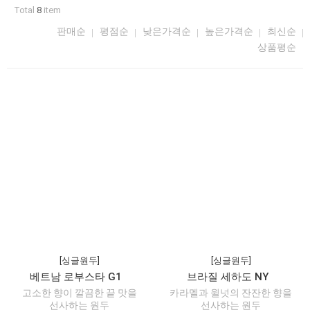
Total
8
item
판매순
평점순
낮은가격순
높은가격순
최신순
상품평순
[싱글원두]
[싱글원두]
베트남 로부스타 G1
브라질 세하도 NY
고소한 향이 깔끔한 끝 맛을
카라멜과 윌넛의 잔잔한 향을
선사하는 원두
선사하는 원두