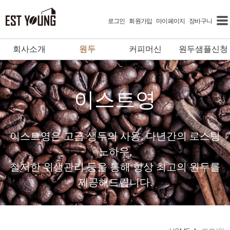
로그인
회원가입
마이페이지
장바구니
회사소개
원두
커피머신
원두샘플신청
이스트영
이스트영은 고급 생두의 사용, 다년간의 로스팅
노하우,
철저한 위생관리 등을 통해 항상 최고의 원두를
제공해드립니다.